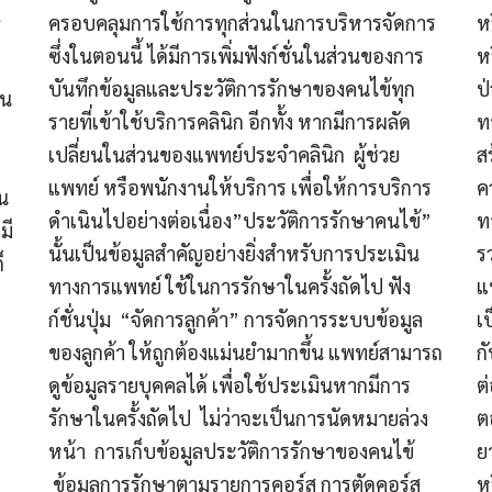
ครอบคลุมการใช้การทุกส่วนในการบริหารจัดการ
ห
ซึ่งในตอนนี้ ได้มีการเพิ่มฟังก์ชั่นในส่วนของการ
ห
บันทึกข้อมูลและประวัติการรักษาของคนไข้ทุก
ป
ใน
รายที่เข้าใช้บริการคลินิก อีกทั้ง หากมีการผลัด
ท
เปลี่ยนในส่วนของแพทย์ประจำคลินิก ผู้ช่วย
ส
แพทย์ หรือพนักงานให้บริการ เพื่อให้การบริการ
ค
อน
ดำเนินไปอย่างต่อเนื่อง”ประวัติการรักษาคนไข้”
ท
มี
นั้นเป็นข้อมูลสำคัญอย่างยิ่งสำหรับการประเมิน
ร
็
ทางการแพทย์ ใช้ในการรักษาในครั้งถัดไป ฟัง
แ
ก์ชั่นปุ่ม “จัดการลูกค้า” การจัดการระบบข้อมูล
เ
ของลูกค้า ให้ถูกต้องแม่นยำมากขึ้น แพทย์สามารถ
ก
ดูข้อมูลรายบุคคลได้ เพื่อใช้ประเมินหากมีการ
ต
รักษาในครั้งถัดไป ไม่ว่าจะเป็นการนัดหมายล่วง
ต
หน้า การเก็บข้อมูลประวัติการรักษาของคนไข้
ย
ข้อมูลการรักษาตามรายการคอร์ส การตัดคอร์ส
ห