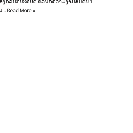
ອງຄລີນິກປະຕິບັດ ຄລີນິກຄວາມງາມອັນດັບ 1
ນ…
Read More »